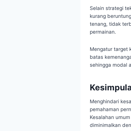
Selain strategi t
kurang beruntung
tenang, tidak te
permainan.
Mengatur target 
batas kemenanga
sehingga modal 
Kesimpul
Menghindari kesa
pemahaman permai
Kesalahan umum s
diminimalkan den