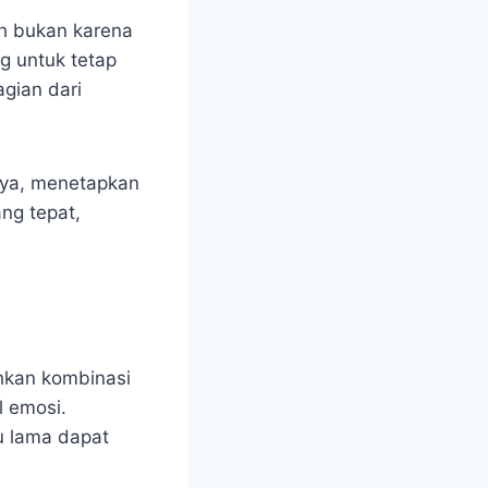
ah bukan karena
g untuk tetap
gian dari
nya, menetapkan
ng tepat,
hkan kombinasi
l emosi.
u lama dapat