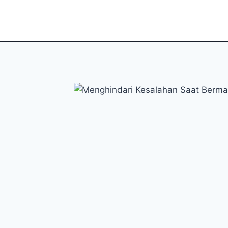
Skip
to
content