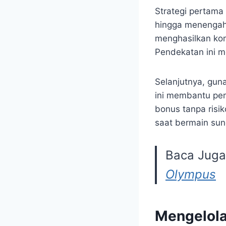
Strategi pertama
hingga menengah
menghasilkan kom
Pendekatan ini m
Selanjutnya, gun
ini membantu pe
bonus tanpa ris
saat bermain su
Baca Jug
Olympus
Mengelola