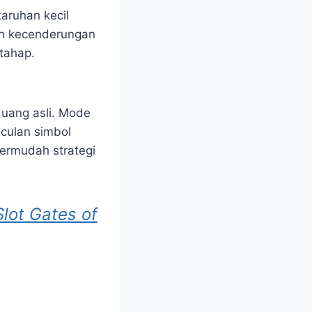
aruhan kecil
an kecenderungan
tahap.
uang asli. Mode
culan simbol
ermudah strategi
lot Gates of