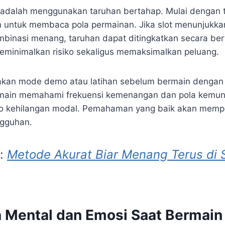
 adalah menggunakan taruhan bertahap. Mulai dengan t
 untuk membaca pola permainan. Jika slot menunjukk
binasi menang, taruhan dapat ditingkatkan secara ber
eminimalkan risiko sekaligus memaksimalkan peluang.
akan mode demo atau latihan sebelum bermain dengan 
main memahami frekuensi kemenangan dan pola kemun
iko kehilangan modal. Pemahaman yang baik akan memp
ngguhan.
a:
Metode Akurat Biar Menang Terus di S
 Mental dan Emosi Saat Bermain