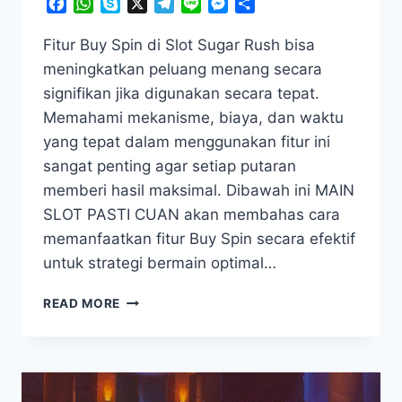
Facebook
WhatsApp
Skype
X
Telegram
Line
Messenger
Share
Fitur Buy Spin di Slot Sugar Rush bisa
meningkatkan peluang menang secara
signifikan jika digunakan secara tepat.
Memahami mekanisme, biaya, dan waktu
yang tepat dalam menggunakan fitur ini
sangat penting agar setiap putaran
memberi hasil maksimal. Dibawah ini MAIN
SLOT PASTI CUAN akan membahas cara
memanfaatkan fitur Buy Spin secara efektif
untuk strategi bermain optimal…
TIPS
READ MORE
MENGGUNAKAN
FITUR
BUY
SPIN
DI