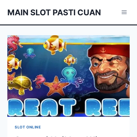
Skip
MAIN SLOT PASTI CUAN
to
content
SLOT ONLINE