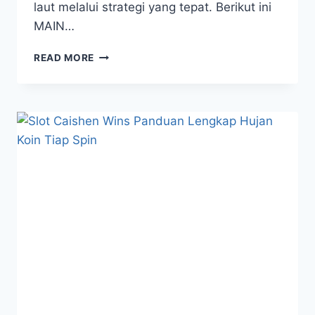
laut melalui strategi yang tepat. Berikut ini
MAIN…
SLOT
READ MORE
QUEEN
OF
BOUNTY
MEMBERIKAN
TIPS
HARTA
LAUT