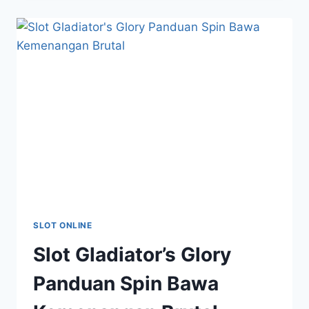
PANDUAN
SPIN
KASIH
REZEKI
GANDA
SLOT ONLINE
Slot Gladiator’s Glory
Panduan Spin Bawa