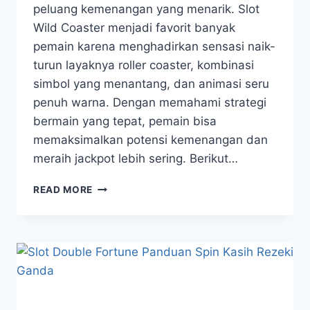
peluang kemenangan yang menarik. Slot
Wild Coaster menjadi favorit banyak
pemain karena menghadirkan sensasi naik-
turun layaknya roller coaster, kombinasi
simbol yang menantang, dan animasi seru
penuh warna. Dengan memahami strategi
bermain yang tepat, pemain bisa
memaksimalkan potensi kemenangan dan
meraih jackpot lebih sering. Berikut…
SLOT
READ MORE
WILD
COASTER
MEMBERIKAN
STRATEGI
NAIK-
TURUN
JACKPOT