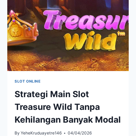
SLOT
SUGAR
RUSH
DENGAN
EFEKTIF
SLOT ONLINE
Strategi Main Slot
Treasure Wild Tanpa
Kehilangan Banyak Modal
By
YeheKruduayetre146
04/04/2026