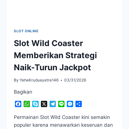
SLOT ONLINE
Slot Wild Coaster
Memberikan Strategi
Naik-Turun Jackpot
By
YeheKruduayetre146
03/31/2026
Bagikan
Facebook
WhatsApp
Skype
X
Telegram
Line
Messenger
Share
Permainan Slot Wild Coaster kini semakin
populer karena menawarkan keseruan dan