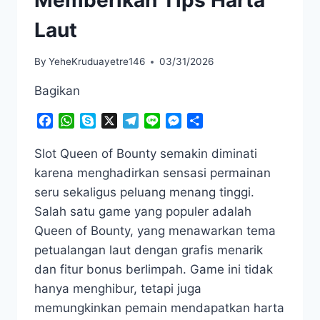
Laut
By
YeheKruduayetre146
03/31/2026
Bagikan
Facebook
WhatsApp
Skype
X
Telegram
Line
Messenger
Share
Slot Queen of Bounty semakin diminati
karena menghadirkan sensasi permainan
seru sekaligus peluang menang tinggi.
Salah satu game yang populer adalah
Queen of Bounty, yang menawarkan tema
petualangan laut dengan grafis menarik
dan fitur bonus berlimpah. Game ini tidak
hanya menghibur, tetapi juga
memungkinkan pemain mendapatkan harta