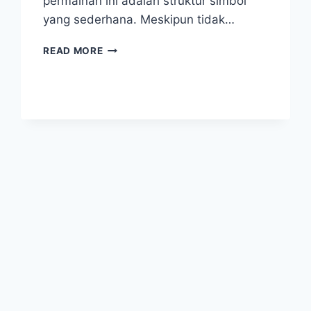
permainan ini adalah struktur simbol
yang sederhana. Meskipun tidak…
STRUKTUR
READ MORE
SIMBOL
SEDERHANA
TERASA
EFEKTIF
DI
SLOT
JUMP