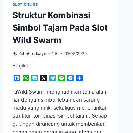
SLOT ONLINE
Struktur Kombinasi
Simbol Tajam Pada Slot
Wild Swarm
By
YeheKruduayetre146
01/09/2026
Bagikan
Facebook
WhatsApp
Skype
X
Telegram
Line
Messenger
Share
raWild Swarm menghadirkan tema alam
liar dengan simbol lebah dan sarang
madu yang unik, sekaligus menekankan
struktur kombinasi simbol tajam. Setiap
gulungan dirancang untuk memberikan
pengalaman bermain yang intens dan