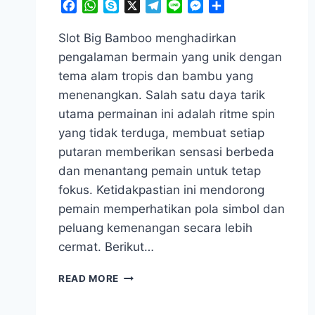
Facebook
WhatsApp
Skype
X
Telegram
Line
Messenger
Share
Slot Big Bamboo menghadirkan
pengalaman bermain yang unik dengan
tema alam tropis dan bambu yang
menenangkan. Salah satu daya tarik
utama permainan ini adalah ritme spin
yang tidak terduga, membuat setiap
putaran memberikan sensasi berbeda
dan menantang pemain untuk tetap
fokus. Ketidakpastian ini mendorong
pemain memperhatikan pola simbol dan
peluang kemenangan secara lebih
cermat. Berikut…
RITME
READ MORE
SPIN
TIDAK