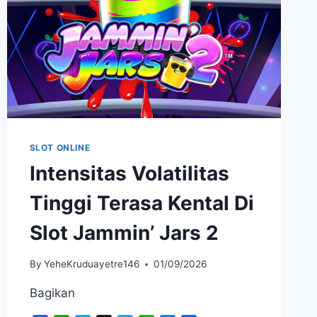
SLOT ONLINE
Intensitas Volatilitas
Tinggi Terasa Kental Di
Slot Jammin’ Jars 2
By
YeheKruduayetre146
01/09/2026
Bagikan