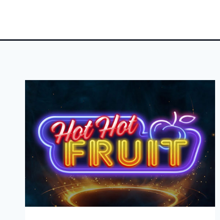
Skip
to
content