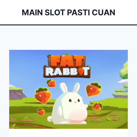
MAIN SLOT PASTI CUAN