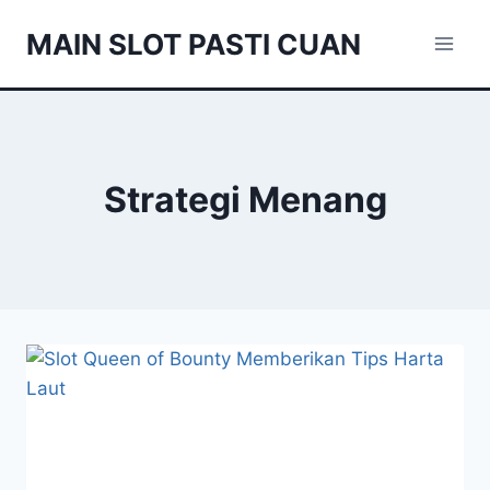
Skip
MAIN SLOT PASTI CUAN
to
content
Strategi Menang