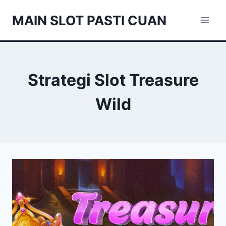
Skip
MAIN SLOT PASTI CUAN
to
content
Strategi Slot Treasure
Wild