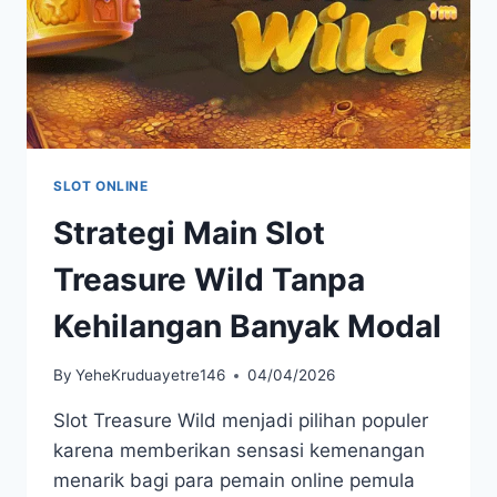
SLOT ONLINE
Strategi Main Slot
Treasure Wild Tanpa
Kehilangan Banyak Modal
By
YeheKruduayetre146
04/04/2026
Slot Treasure Wild menjadi pilihan populer
karena memberikan sensasi kemenangan
menarik bagi para pemain online pemula